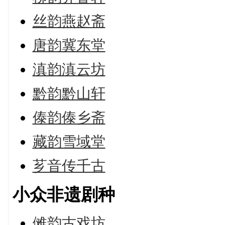
丝韵燕赵斋
唐韵冀东堂
滇韵滇云坊
黔韵黔山轩
傣韵傣乡斋
藏韵雪域堂
芗音传千古
小众非遗剧种
傩韵古戏坊