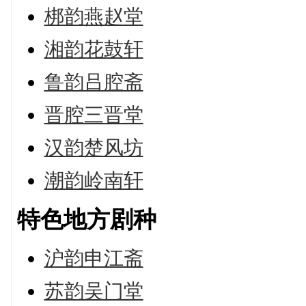
梆韵燕赵堂
湘韵花鼓轩
鲁韵吕腔斋
晋腔三晋堂
汉韵楚风坊
潮韵岭南轩
特色地方剧种
沪韵申江斋
苏韵吴门堂