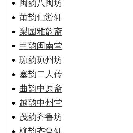
闽韵八闽坊
莆韵仙游轩
梨园雅韵斋
甲韵闽南堂
琼韵琼州坊
塞韵二人传
曲韵中原斋
越韵中州堂
茂韵齐鲁坊
柳韵齐鲁轩