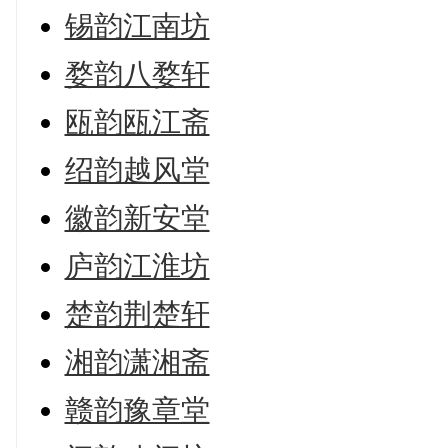
锡韵江南坊
婺韵八婺轩
瓯韵瓯江斋
绍韵越风堂
徽韵新安堂
庐韵江淮坊
楚韵荆楚轩
湘韵潇湘斋
赣韵豫章堂