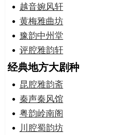
越音婉风轩
黄梅雅曲坊
豫韵中州堂
评腔雅韵轩
经典地方大剧种
昆腔雅韵斋
秦声秦风馆
粤韵岭南阁
川腔蜀韵坊