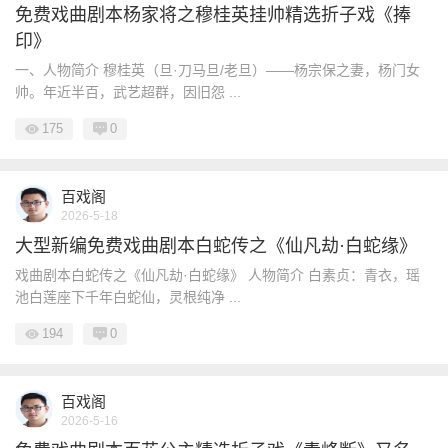
免费戏曲剧本杨家将之穆桂英挂帅精选折子戏《捧
印》
一、人物简介 穆桂英（旦·刀马旦/老旦）——杨宗保之妻，杨门女
帅。年近半百，武艺超群，因旧怨 ...
175
0
百戏阁
2026-5-18
大型新编免费戏曲剧本白蛇传之《仙凡劫·白蛇缘》
戏曲剧本白蛇传之《仙凡劫·白蛇缘》 人物简介 白素贞：青衣，瑶
池白莲座下千年白蛇仙，灵根纯净 ...
194
0
百戏阁
2026-5-16