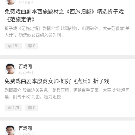
2026-6-6
免费戏曲剧本西施题材之《西施归越》精选折子戏
《范施定情》
折子戏《范施定情》剧情介绍 越国战败，山河破碎。大夫范蠡献“美
人计”，劝浣纱女西施入吴为间 ...
181
0
百戏阁
2026-6-1
免费戏曲剧本殷商女帅·妇好《点兵》折子戏
剧情简介 殷商边关告急，羌兵压境，满朝束手无策。大巫以“牝鸡司
晨、阴气干政”为由，极力阻挠 ...
179
0
百戏阁
2026-5-29