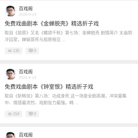
百戏阁
2026-6-19
免费戏曲剧本《金蝉脱壳》精选折子戏
取自《屈原》又名《橘颂千秋》第七场：金蝉脱壳 剧情简介 太庙阴
冷囚室，婵娟冒死与屈原相见 ...
135
0
百戏阁
2026-6-14
免费戏曲剧本《钟室恨》精选折子戏
取自《斩韩信》第八场：功成身死 这一场是全剧高潮，冲突最集
中、情感最浓烈、戏剧张力最强。韩 ...
154
0
百戏阁