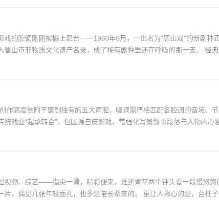
戏的腔调刚刚被搬上舞台——1960年6月，一出名为“唐山戏”的新剧
的程式，脚下踩着冀东秧歌的
统戏曲“起承转合”，但因源自皮影戏，常强化写景叙事段落与人物内心独白
短视频、综艺——指尖一滑，精彩便来，谁还肯花两个钟头看一段慢悠悠
沉底。可年轻人急着赶路，品不出那股回甘。剧院里银发一片，偶见几张年轻面孔