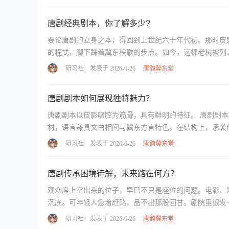
唐剧经典剧本，你了解多少?
要论唐剧的立身之本，得回到上世纪六十年代初。那时皮影
研习社
发表于 2026-6-26
唐韵冀东堂
唐剧剧本如何展现独特魅力？
唐剧剧本以皮影唱腔为筋骨，具有鲜明的特征。 唐剧剧本创作高度依附于唐剧独有的五大声腔，唱词需严格匹配各腔调的音域、节奏与情绪功能。其多取材于民间故事、历史传奇或现实题
材，语言兼具文白相间与冀东方言特色。在结构上，承袭传
研习社
发表于 2026-6-26
唐韵冀东堂
唐剧传承困境待解，未来路在何方？
观众席上空出来的位子，早已不只是座位的问题。电影、
研习社
发表于 2026-6-26
唐韵冀东堂