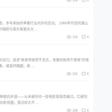
159
0
着行业内外的目光。 1960年代初的唐山
腔与音乐根基长大 ...
110
0
动刀，追求“继承传统而不泥古，发展创新而不离根”的境
或直抒胸臆，表 ...
101
0
东秧歌的步调——从未被任何一部电影直接改编过。它被列
名录，属于稀有剧种，曲调婉转、板式繁复，念白里尽是煤烟味的唐山话，在冀东和东北倒是有一批老戏迷守着。 转向影视圈，情况却大不 ...
108
0