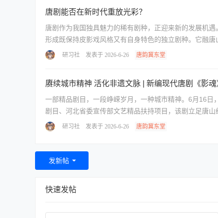
唐剧能否在新时代重放光彩？
唐剧作为我国独具魅力的稀有剧种，正迎来新的发展机遇。
形成既保持皮影戏风格又有自身特色的独立剧种。它融唐山
研习社
发表于 2026-6-26
唐韵冀东堂
赓续城市精神 活化非遗文脉 | 新编现代唐剧《影
一部精品剧目，一段峥嵘岁月，一种城市精神。6月16日
剧目、河北省委宣传部文艺精品扶持项目，该剧立足唐山红
研习社
发表于 2026-6-26
唐韵冀东堂
发新帖
快速发帖