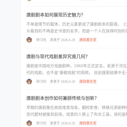
唐剧剧本如何展现历史魅力？
不单是情节的载体，历史元素更成了唐剧剧本的筋骨。《太
众看到的不再是史书里的名字，而是一个人在抉择时刻的体
研习社
发表于 2026-6-26
唐韵冀东堂
唐剧与现代戏剧差异究竟几何？
唐剧是中国地方戏曲剧种，1960年正式定名，发源于
代的戏剧，也不是“唐朝戏剧”的简称。 目前搜索结果中无一
研习社
发表于 2026-6-26
唐韵冀东堂
唐剧剧本创作如何兼顾传统与创新？
早期的唐剧像在故纸堆里淘金，翻检影卷、移植兄弟剧种
研习社
发表于 2026-6-26
唐韵冀东堂