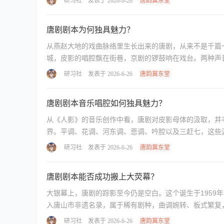
研习社
发表于 2026-6-26
唐韵冀东堂
唐剧剧本为何独具魅力？
从燕赵大地的戏曲脉络里生长出来的唐剧，从来不是千篇一律的舞
城，皮影的唱腔飘在街巷，京剧的锣鼓响在戏台。两种声音
研习社
发表于 2026-6-26
唐韵冀东堂
唐剧剧本音乐唱腔如何独具魅力？
从《人影》的音乐创作中看，唐剧对皮影母体的汲取，并
界。平调、花调、河东调、悲调、吟腔以及三赶七，这些源
研习社
发表于 2026-6-26
唐韵冀东堂
唐剧剧本能否成功搬上大荧幕？
大银幕上，唐剧的踪影至今仍是空白。这个诞生于195
研习社
发表于 2026-6-26
唐韵冀东堂