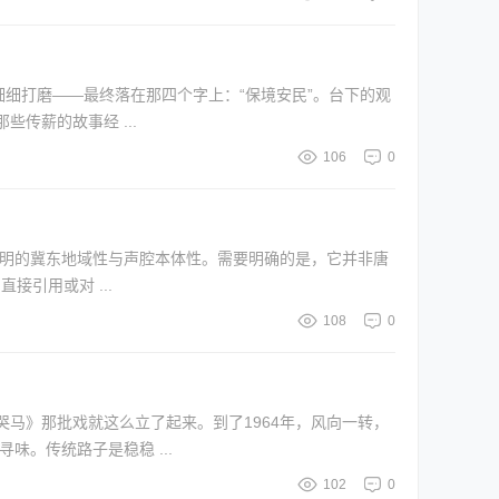
细打磨——最终落在那四个字上：“保境安民”。台下的观
传薪的故事经 ...
106
0
鲜明的冀东地域性与声腔本体性。需要明确的是，它并非唐
接引用或对 ...
108
0
马》那批戏就这么立了起来。到了1964年，风向一转，
边的疙瘩，舞台一下子离观众近了。 结构上的变化更耐人寻味。传统路子是稳稳 ...
102
0