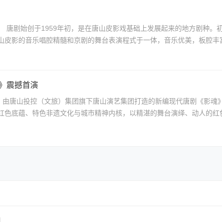
 唐剧始创于1959年初，是在唐山皮影戏基础上发展起来的地方剧种。
皮影的音乐唱腔精髓和京剧的舞台表演程式于一体，音乐优美，板腔丰富，
魂》震撼首演
，由唐山投控（文旅）集团旗下唐山演艺集团打造的新编现代唐剧《影魂
色底蕴、特色非遗文化与城市精神内核，以精湛的舞台演绎、动人的红色故