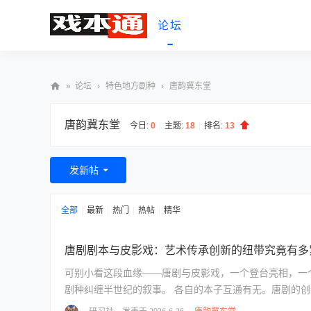
论坛
»
论坛
›
特色地方剧种
›
唐韵冀东堂
戏
唐韵冀东堂
本
今日:
0
|
主题:
18
|
排名:
13
通
发新帖
全部
|
最新
|
热门
|
热帖
|
精华
唐剧剧本与皮影戏：艺术传承创新的纽带究竟有多
可别小看这段血缘——唐剧与皮影戏，一个登台亮相，一
剧种纠缠半世纪的叙事。 各自的本子