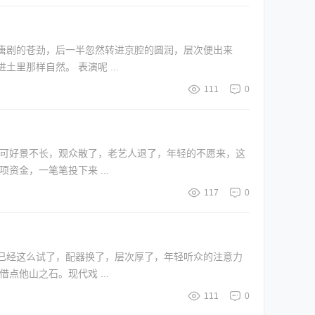
唐剧的苍劲，后一半忽然转进京腔的圆润，层次便出来
了。《影魂》这样的新编剧目，完全可以在关键处嵌入京剧旋律，让耳朵觉出几分新鲜。但这种嫁接要小心，不能生硬，得像水渗进土里那样自然。 表演呢 ...
111
0
。可好景不长，观众散了，老艺人退了，年轻的不愿来，这
。国家艺术基金、省级专项资金，一笔笔投下来 ...
117
0
已经这么试了，配器换了，层次厚了，年轻听众的注意力
唐剧的筋骨，又摸得透当代音乐的脉搏，才能揉得自然，不露痕迹。 表演也不妨借点他山之石。现代戏 ...
111
0