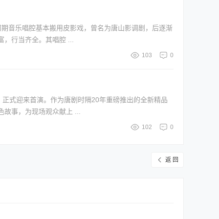
初期音乐唱腔基本搬用皮影戏，曾名为唐山影调剧，后逐渐
行当齐全。其唱腔 ...
103
0
》正式迎来首演。作为唐剧时隔20年重磅推出的全新精品
事，为现场观众献上 ...
102
0
返 回