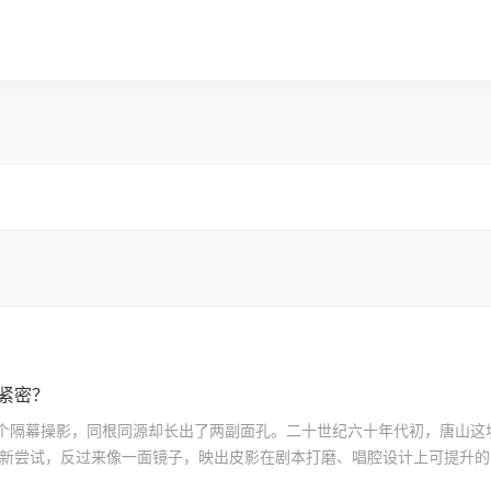
紧密？
个隔幕操影，同根同源却长出了两副面孔。二十世纪六十年代初，唐山这
互通有无。唐剧的创新尝试，反过来像一面镜子，映出皮影在剧本打磨、唱腔设计上可提升的