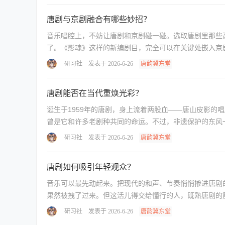
唐剧与京剧融合有哪些妙招？
音乐唱腔上，不妨让唐剧和京剧碰一碰。选取唐剧里那些
研习社
发表于 2026-6-26
唐韵冀东堂
唐剧能否在当代重焕光彩？
诞生于1959年的唐剧，身上流着两股血——唐山皮影
研习社
发表于 2026-6-26
唐韵冀东堂
唐剧如何吸引年轻观众？
音乐可以最先动起来。把现代的和声、节奏悄悄掺进唐剧
研习社
发表于 2026-6-26
唐韵冀东堂