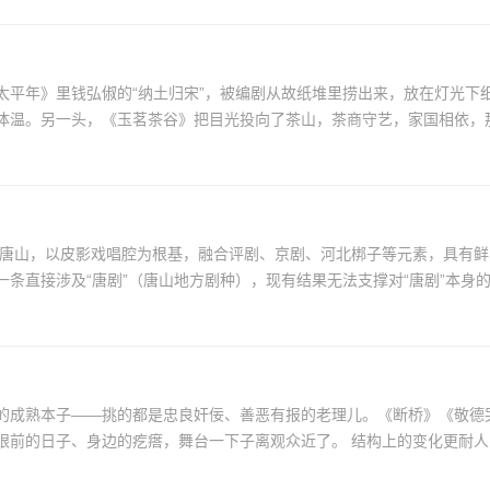
平年》里钱弘俶的“纳土归宋”，被编剧从故纸堆里捞出来，放在灯光下细
温。另一头，《玉茗茶谷》把目光投向了茶山，茶商守艺，家国相依，那些
河北唐山，以皮影戏唱腔为根基，融合评剧、京剧、河北梆子等元素，具有
条直接涉及“唐剧”（唐山地方剧种），现有结果无法支撑对“唐剧”本身的直
的成熟本子——挑的都是忠良奸佞、善恶有报的老理儿。《断桥》《敬德哭
现代题材被推到前排。戏里的人换上了布衣工装，讲的是眼前的日子、身