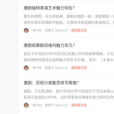
唐剧独特表演艺术魅力何在？
冀东的田野，东北的街巷，唐剧的唱腔一起，便能聚起一片听客。这朵
皮影的音乐和唱腔中脱胎，又借来传统戏曲的表演程式，融
研习社
发表于 2026-6-26
唐韵冀东堂
唐剧经典剧目缘何魅力非凡？
诞生于20世纪60年代初河北省唐山市的新剧种唐剧，
部经典剧目展现出独特魅力和艺术价值。 其中，《乡里乡
研习社
发表于 2026-6-26
唐韵冀东堂
唐剧：历经兴衰能否续写辉煌？
唐剧，又名影调剧，是20世纪60年代初诞生于河北省唐
起源可追溯到1958年，当时周恩来总理提出努力抓好创作
研习社
发表于 2026-6-26
唐韵冀东堂