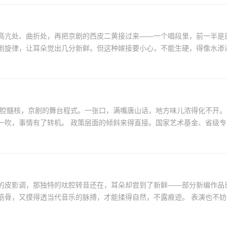
高亢处、曲折处，再把京剧的西皮二黄接过来——一个唱段里，前一半是
的唱腔髓核，京剧的舞台程式。一张口，满嘴唐山话，地方味儿浓得化不开
曾是它和许多老剧种共同的命运。不过，非遗保护的东风一吹，事情有了转机。 政策层面的倾斜来得直接
的皮影调，那独特的呔腔转音还在，耳朵却尝到了新鲜——部分新编作品
果然被拽了过来。但这活儿得交给懂行的人，既熟