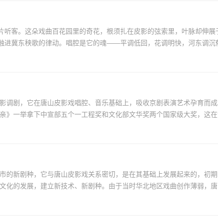
戏曲百花园里的奇花，根须扎在皮影的弦索里，叶脉却伸展于民间舞蹈的沃土。 一九五九
进冀东秧歌的律动。唱腔是它的魂——平调低回，花调明快，河东调沉郁，
又名影调剧，它在唐山皮影戏唱腔、音乐基础上，吸收京剧表演艺术孕育而
亲》一举拿下中宣部五个一工程奖和文化部文华奖两个国家级大奖，这在河北
山市的新剧种，它与唐山皮影戏关系密切，是在其基础上发展起来的，初期
文化的发展，建立新技术、新剧种。由于当时华北地区戏曲创作薄弱，唐山地