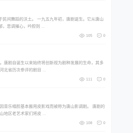
年初，唐剧诞生。它从唐山
悲调摧心，吟腔则 ...
105
0
成。唐剧自诞生以来始终将创新视为剧种发展的生命，其多
省历次参评的剧目 ...
111
0
因音乐唱腔基本搬用皮影戏而被称为唐山影调剧。 唐剧的
区老艺术家们将皮 ...
108
0