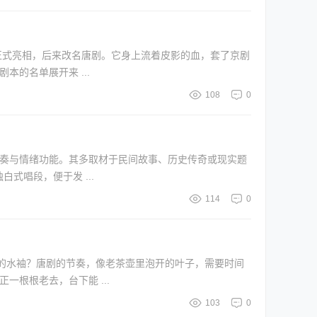
种正式亮相，后来改名唐剧。它身上流着皮影的血，套了京剧
步点。如今，这棵老树被列入唐山市非物质文化遗产名录，成了稀有剧种里还在呼吸的那一支。 经典剧本的名单展开来 ...
108
0
式唱段，便于发 ...
114
0
的水袖？唐剧的节奏，像老茶壶里泡开的叶子，需要时间
，也多是陪长辈来的。 更让人揪心的是，台柱子正一根根老去，台下能 ...
103
0