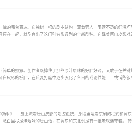
台表达。它独树一帜的剧本结构，藏着旁人一眼读不透的鲜活巧思，多年来始终牵
撞在一起，就孕育出了这门别名影调剧的全新剧种。它踩着唐山皮影戏的唱
非简单的照搬。创作者既捧住了那些原汁原味的好腔好调，又敢于在关键处
自皮影的板腔，在反复打磨中逐步强化了各自的戏剧性能——或铺陈叙事，
9年的剧种——身上流着唐山皮影的唱腔血统，身段里混着京剧的程式和冀
入唐山市非遗