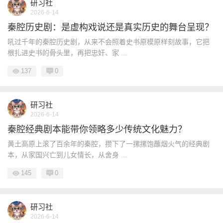
研习社
2026-6-14
秦腔历史剧：是虚构戏说还是真实历史的舞台呈现？
吼过千年的秦腔历史剧，从来不会照着史书原模原样刻故事，它把
根扎进史书的骨头里，再把忠奸、家 ...
137
0
研习社
2026-6-14
秦腔经典剧本能带你领略多少传统文化魅力？
黄土高原上滚了百余年的秦腔，攒下了一摞摞饱蘸烟火气的经典剧
本，从家国兴亡到儿女情长，从舍身 ...
145
0
研习社
2026-6-14