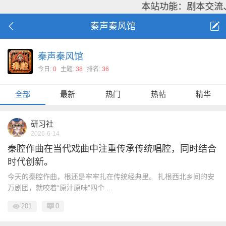
本站功能：剧本交流
秦声秦风馆
秦声秦风馆
今日:
0
主题:
38
排名:
36
全部
最新
热门
热帖
精华
研习社
2026-6-14
秦腔作曲在当代戏曲中注重传承传统唱腔，同时结合
时代创新。
今天的秦腔作曲，根还是牢牢扎在传统经典里。 扎根西北乡间的安
万剧团，就咬着“原汁原味”四个 ...
201
0