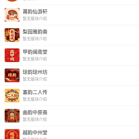
莆韵仙游轩
暂无版块介绍
梨园雅韵斋
暂无版块介绍
甲韵闽南堂
暂无版块介绍
琼韵琼州坊
暂无版块介绍
塞韵二人传
暂无版块介绍
曲韵中原斋
暂无版块介绍
越韵中州堂