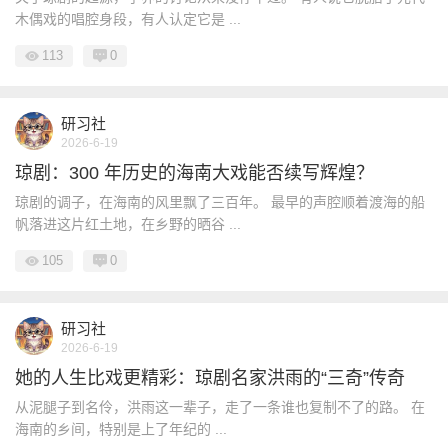
木偶戏的唱腔身段，有人认定它是 ...
113
0
研习社
2026-6-19
琼剧：300 年历史的海南大戏能否续写辉煌？
琼剧的调子，在海南的风里飘了三百年。 最早的声腔顺着渡海的船
帆落进这片红土地，在乡野的晒谷 ...
105
0
研习社
2026-6-19
她的人生比戏更精彩：琼剧名家洪雨的“三奇”传奇
从泥腿子到名伶，洪雨这一辈子，走了一条谁也复制不了的路。 在
海南的乡间，特别是上了年纪的 ...