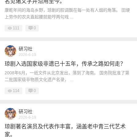
名见诸文字并沿用至今。
康乾年间的海岛乡野，琼剧的腔调飘在每一处有人烟的角落。 田埂
上劳作的农夫直起腰就能哼两句戏 ...
111
0
研习社
2026-6-19
琼剧入选国家级非遗已十五年，传承之路如何走？
2008年6月，一纸文件从北京发出，落到了海南。 国务院批准了第
二批国家级非物质文化遗产名录， ...
114
0
研习社
2026-6-19
琼剧著名演员及代表作丰富，涵盖老中青三代艺术
家。