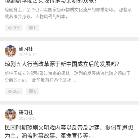
琼剧剧本能否实现传承与创新的双赢？
琼剧身上，至今仍印着国家级非物质文化遗产的厚重烙印。 那些承
载着唱腔身段、人物风骨的剧本， ...
106
0
研习社
2026-6-19
琼剧五大行当改革源于新中国成立后的发展吗？
新中国成立的锣鼓敲过海岛的椰林，琼剧的发展轨迹也随之拐向了
全新的方向。 此前散落在各个班社 ...
106
0
研习社
2026-6-19
民国时期琼剧文明戏内容以反帝反封建、提倡新思想
为主，涵盖时事故事、革命宣传等。