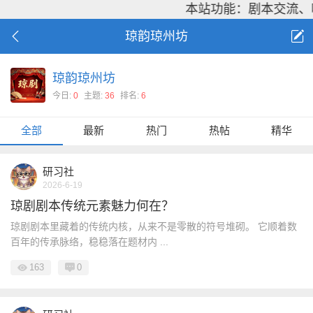
本站功能：剧本交流、
琼韵琼州坊
琼韵琼州坊
今日:
0
主题:
36
排名:
6
全部
最新
热门
热帖
精华
研习社
2026-6-19
琼剧剧本传统元素魅力何在？
琼剧剧本里藏着的传统内核，从来不是零散的符号堆砌。 它顺着数
百年的传承脉络，稳稳落在题材内 ...
163
0