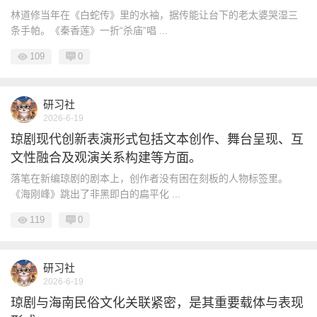
林道修当年在《白蛇传》里的水袖，据传能让台下的老太婆哭湿三
条手帕。《秦香莲》一折“杀庙”唱 ...
109
0
研习社
2026-6-19
琼剧现代创新表演形式包括文本创作、舞台呈现、互
文性融合及观演关系构建等方面。
落笔在新编琼剧的剧本上，创作者没有困在刻板的人物标签里。
《海刚峰》跳出了非黑即白的扁平化 ...
119
0
研习社
2026-6-19
琼剧与海南民俗文化关联紧密，是其重要载体与表现