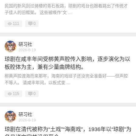
民国的新风刮过骑楼的青石板路，琼剧的戏台也跟着跳出了传统才
子佳人的旧框架。 这些被唤作“文 ...
111
0
研习社
2026-6-19
琼剧在咸丰年间受梆黄声腔传入影响，逐步演化为以
板腔体为主，兼有少量曲牌结构。
梆黄声腔渡海而来那年，海南的戏班子还没完全准备好——但声腔
不等人。 清咸丰年间，以板式变 ...
115
0
研习社
2026-6-19
琼剧在清代被称为“土戏”“海南戏”，1936年以“琼剧”为