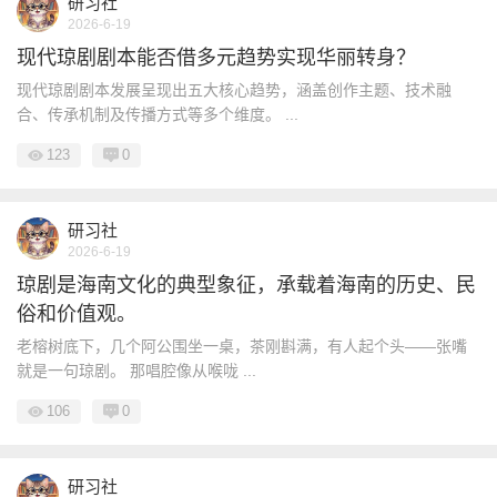
研习社
2026-6-19
现代琼剧剧本能否借多元趋势实现华丽转身？
现代琼剧剧本发展呈现出五大核心趋势，涵盖创作主题、技术融
合、传承机制及传播方式等多个维度。 ...
123
0
研习社
2026-6-19
琼剧是海南文化的典型象征，承载着海南的历史、民
俗和价值观。
老榕树底下，几个阿公围坐一桌，茶刚斟满，有人起个头——张嘴
就是一句琼剧。 那唱腔像从喉咙 ...
106
0
研习社