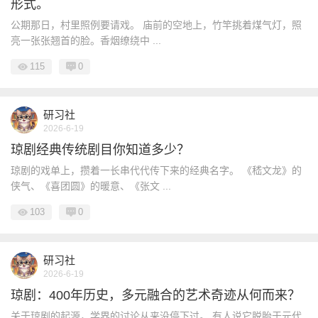
形式。
公期那日，村里照例要请戏。 庙前的空地上，竹竿挑着煤气灯，照
亮一张张翘首的脸。香烟缭绕中 ...
115
0
研习社
2026-6-19
琼剧经典传统剧目你知道多少？
琼剧的戏单上，攒着一长串代代传下来的经典名字。 《嵇文龙》的
侠气、《喜团圆》的暖意、《张文 ...
103
0
研习社
2026-6-19
琼剧：400年历史，多元融合的艺术奇迹从何而来？
关于琼剧的起源，学界的讨论从来没停下过。 有人说它脱胎于元代