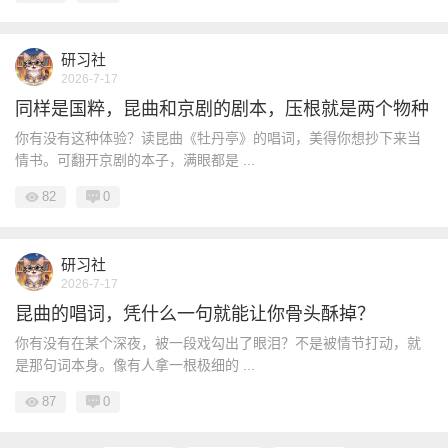
研习社
2026-7-17
同样是国粹，昆曲和京剧的剧本，压根就是两个物种
你有没有这种体验？读昆曲《牡丹亭》的唱词，美得你想抄下来当
情书。可翻开京剧的本子，满眼都是 ...
82
0
研习社
2026-7-17
昆曲的唱词，凭什么一句就能让你骨头酥掉？
你有没有在某个深夜，被一段戏勾出了眼泪？不是被情节打动，就
是那句词本身。像有人拿一根极细的 ...
87
0