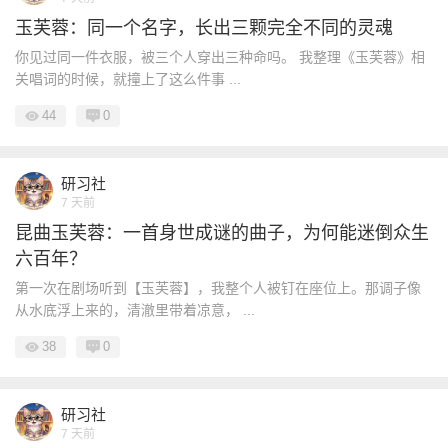
玉芙蓉：同一个名字，长出三颗完全不同的灵魂
你见过同一件衣服，被三个人穿出三种命吗。 我整理《玉芙蓉》相
关唱词的时候，就撞上了这么件事 ...
44
0
研习社
7 天前
昆曲玉芙蓉：一首身世成谜的曲子，为何能迷倒众生
六百年？
第一次在剧场听到【玉芙蓉】，我整个人被钉在座位上。那调子像
从水底浮上来的，清澈里带着凉意， ...
38
0
研习社
7 天前