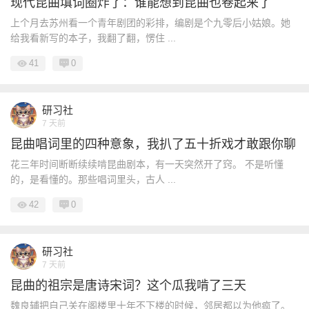
现代昆曲填词圈炸了：谁能想到昆曲也卷起来了
上个月去苏州看一个青年剧团的彩排，编剧是个九零后小姑娘。她
给我看新写的本子，我翻了翻，愣住 ...
41
0
研习社
7 天前
昆曲唱词里的四种意象，我扒了五十折戏才敢跟你聊
花三年时间断断续续啃昆曲剧本，有一天突然开了窍。 不是听懂
的，是看懂的。那些唱词里头，古人 ...
42
0
研习社
7 天前
昆曲的祖宗是唐诗宋词？这个瓜我啃了三天
魏良辅把自己关在阁楼里十年不下楼的时候，邻居都以为他疯了。