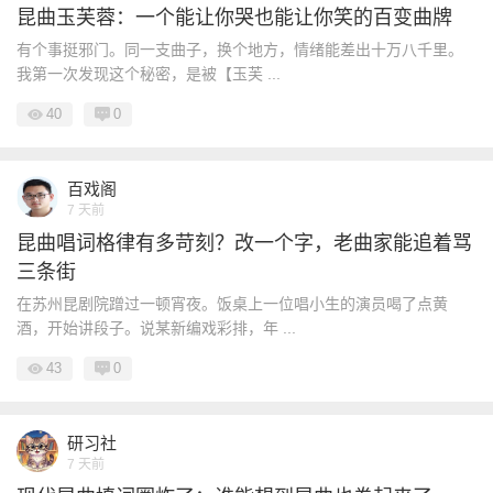
昆曲玉芙蓉：一个能让你哭也能让你笑的百变曲牌
有个事挺邪门。同一支曲子，换个地方，情绪能差出十万八千里。
我第一次发现这个秘密，是被【玉芙 ...
40
0
百戏阁
7 天前
昆曲唱词格律有多苛刻？改一个字，老曲家能追着骂
三条街
在苏州昆剧院蹭过一顿宵夜。饭桌上一位唱小生的演员喝了点黄
酒，开始讲段子。说某新编戏彩排，年 ...
43
0
研习社
7 天前