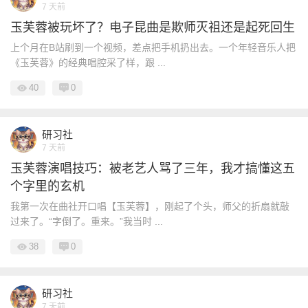
7 天前
玉芙蓉被玩坏了？电子昆曲是欺师灭祖还是起死回生
上个月在B站刷到一个视频，差点把手机扔出去。一个年轻音乐人把
《玉芙蓉》的经典唱腔采了样，跟 ...
40
0
研习社
7 天前
玉芙蓉演唱技巧：被老艺人骂了三年，我才搞懂这五
个字里的玄机
我第一次在曲社开口唱【玉芙蓉】，刚起了个头，师父的折扇就敲
过来了。“字倒了。重来。”我当时 ...
38
0
研习社
7 天前