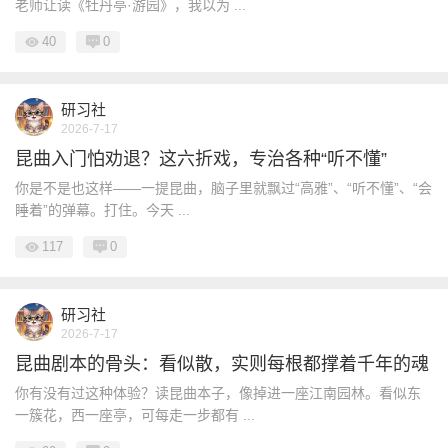
老师让读《牡丹亭·游园》，我以为 ...
40
0
研习社
2026-7-17
昆曲入门怕劝退？这六折戏，专治各种“听不懂”
你是不是也这样——一提昆曲，脑子里就飘过“高雅”、“听不懂”、“会
睡着”的弹幕。打住。今天 ...
117
0
研习社
2026-7-17
昆曲剧本的骨头：看似散，实则每根都撑着千年的魂
你有没有过这种体验？读昆曲本子，像掉进一座江南园林。看似东
一簇花，西一座亭，可每走一步都有 ...