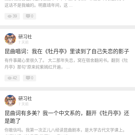
这话不是我编的。明嘉靖年间，这 ...
39
0
研习社
7 天前
昆曲唱词：我在《牡丹亭》里读到了自己失恋的影子
有件事藏心里很久了。 大二那年失恋，窝在宿舍翻闲书。翻到《牡
丹亭》那句“原来姹紫嫣红开遍， ...
42
0
研习社
7 天前
昆曲词有多美？我一个中文系的，翻开《牡丹亭》还
是跪了
你敢信吗。我第一次正儿八经读昆曲剧本，是大学古代文学课上。