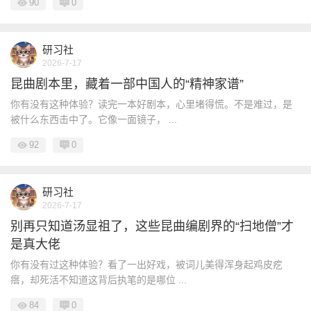
90
0
研习社
2026-7-17
昆曲剧本里，藏着一部中国人的“精神家谱”
你有没有这种体验？读完一本好剧本，心里堵得慌。不是难过，是
被什么东西击中了。它像一面镜子， ...
92
0
研习社
2026-7-17
别再只知道汤显祖了，这些昆曲编剧界的“扫地僧”才
是真大佬
你有没有过这种体验？看了一出好戏，被词儿美得浑身起鸡皮疙
瘩，却死活不知道这背后执笔的是哪位 ...
84
0