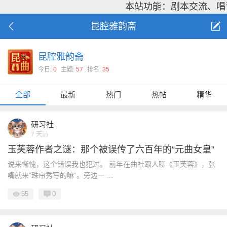
本站功能：剧本交流、唱
昆腔雅韵斋
昆腔雅韵斋
今日:
0
主题:
57
排名:
35
全部
最新
热门
热帖
精华
研习社
7 天前
玉芙蓉作者之谜：那个被误传了六百年的“元曲女皇”
说来惭愧，这个错误我也犯过。 前年在曲社跟人聊《玉芙蓉》，张
嘴就来“珠帘秀写的嘛”。旁边一 ...
55
0