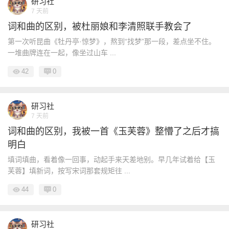
研习社
7 天前
词和曲的区别，被杜丽娘和李清照联手教会了
第一次听昆曲《牡丹亭·惊梦》，熬到“找梦”那一段，差点坐不住。
一堆曲牌连在一起，像坐过山车 ...
42
0
研习社
7 天前
词和曲的区别，我被一首《玉芙蓉》整懵了之后才搞
明白
填词填曲，看着像一回事，动起手来天差地别。早几年试着给【玉
芙蓉】填新词，按写宋词那套规矩往 ...
44
0
研习社